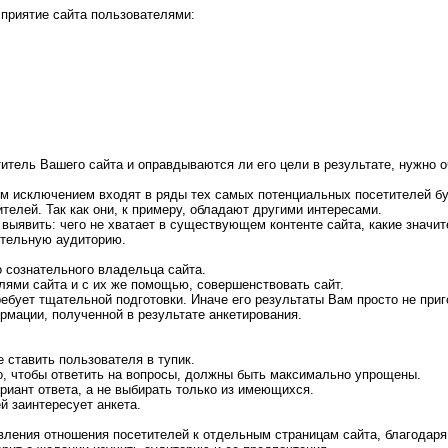
приятие сайта пользователями:
титель Вашего сайта и оправдываются ли его цели в результате, нужно о
им исключением входят в ряды тех самых потенциальных посетителей бу
ителей. Так как они, к примеру, обладают другими интересами.
 выявить: чего не хватает в существующем контенте сайта, какие знач
ительную аудиторию.
 сознательного владельца сайта.
лями сайта и с их же помощью, совершенствовать сайт.
ребует тщательной подготовки. Иначе его результаты Вам просто не приг
рмации, полученной в результате анкетирования.
 ставить пользователя в тупик.
го, чтобы ответить на вопросы, должны быть максимально упрощены.
риант ответа, а не выбирать только из имеющихся.
й заинтересует анкета.
вления отношения посетителей к отдельным страницам сайта, благодаря