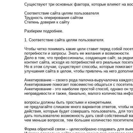
Существуют три основных фактора, которые влияют на вос
Соответствие сайта целям пользователя
Трудность оперирования сайтом
Степень доверия к сайту
Разберем подробнее.
1. Соответствие сайта целям пользователя.
Чтобы четко понимать какие цели ставит перед собой посе
потребности и запросы. Знать ее желания и возможности.
Дело в том, что профессионалы, создающие сайт, за редк
контент сайта, исходя из потребностей его реальных посет
Но в этом случае, существуют способы, которые помогают
улучшения сайта в целом, чтобы привлечь на него дополн
Анкетирование – своего рода палочка-выручалочка каждого
Анкетирование помогает повсеместно общаться с посетите
Анкетирование - это наиболее простой способ, однако он т
неправдивости и также, банально, малого количества инфо
вопросы должны быть простыми и конкретными.
не предлагайте слишком много вариантов ответов, чтобы не
действия, которые будет совершать пользователь, для то
дать пользователю возможность дать свой собственный ва
чем меньше вопросов, тем большее количество посетителе
Форма обратной связи – целесообразно создавать для выя