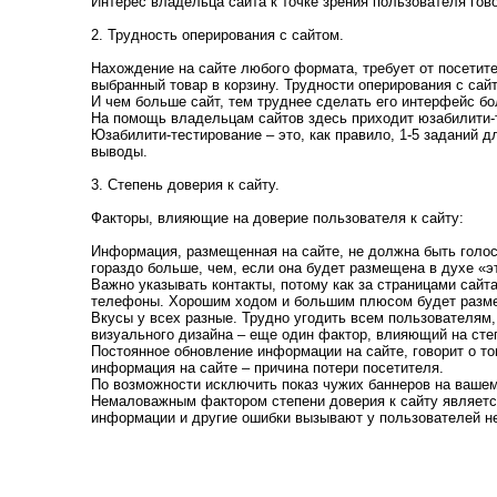
Интерес владельца сайта к точке зрения пользователя гов
2. Трудность оперирования с сайтом.
Нахождение на сайте любого формата, требует от посетит
выбранный товар в корзину. Трудности оперирования с сай
И чем больше сайт, тем труднее сделать его интерфейс б
На помощь владельцам сайтов здесь приходит юзабилити-
Юзабилити-тестирование – это, как правило, 1-5 заданий
выводы.
3. Степень доверия к сайту.
Факторы, влияющие на доверие пользователя к сайту:
Информация, размещенная на сайте, не должна быть голос
гораздо больше, чем, если она будет размещена в духе «э
Важно указывать контакты, потому как за страницами сайт
телефоны. Хорошим ходом и большим плюсом будет разме
Вкусы у всех разные. Трудно угодить всем пользователям, 
визуального дизайна – еще один фактор, влияющий на степ
Постоянное обновление информации на сайте, говорит о т
информация на сайте – причина потери посетителя.
По возможности исключить показ чужих баннеров на вашем
Немаловажным фактором степени доверия к сайту являетс
информации и другие ошибки вызывают у пользователей не