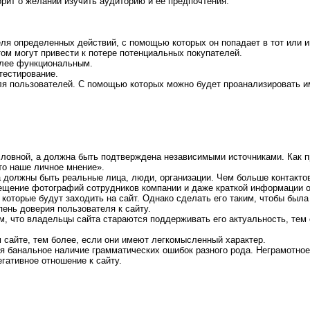
орит о желании изучить аудиторию и ее предпочтения.
еля определенных действий, с помощью которых он попадает в тот или 
том могут привести к потере потенциальных покупателей.
олее функциональным.
тестирование.
 для пользователей. С помощью которых можно будет проанализировать
ловной, а должна быть подтверждена независимыми источниками. Как п
то наше личное мнение».
а должны быть реальные лица, люди, организации. Чем больше контакто
щение фотографий сотрудников компании и даже краткой информации о
которые будут заходить на сайт. Однако сделать его таким, чтобы была
ень доверия пользователя к сайту.
ом, что владельцы сайта стараются поддерживать его актуальность, те
 сайте, тем более, если они имеют легкомысленный характер.
я банальное наличие грамматических ошибок разного рода. Неграмотно
гативное отношение к сайту.