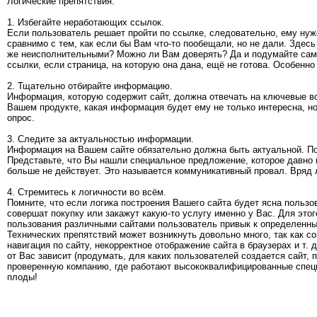
Логические препятствия.
1. Избегайте неработающих ссылок.
Если пользователь решает пройти по ссылке, следовательно, ему ну
сравнимо с тем, как если бы Вам что-то пообещали, но не дали. Здес
же неисполнительными? Можно ли Вам доверять? Да и подумайте сами,
ссылки, если страница, на которую она дана, ещё не готова. Особенно
2. Тщательно отбирайте информацию.
Информация, которую содержит сайт, должна отвечать на ключевые во
Вашем продукте, какая информация будет ему не только интересна, н
опрос.
3. Следите за актуальностью информации.
Информация на Вашем сайте обязательно должна быть актуальной. По
Представьте, что Вы нашли специальное предложение, которое давно 
больше не действует. Это называется коммуникативный провал. Вряд 
4. Стремитесь к логичности во всём.
Помните, что если логика построения Вашего сайта будет ясна пользо
совершат покупку или закажут какую-то услугу именно у Вас. Для этог
пользования различными сайтами пользователь привык к определенным
Технических препятствий может возникнуть довольно много, так как 
навигация по сайту, некорректное отображение сайта в браузерах и т. д
от Вас зависит (продумать, для каких пользователей создается сайт
проверенную компанию, где работают высококвалифицированные специ
плоды!