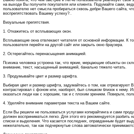
на выходе Вы получите покупателя или клиента. Подумайте сами, вед
пользователю нет смысла пробираться сквозь дебри Вашего сайта, что
воспрепятствовать Вашему успеху?..
Визуальные препятствия.
1. Откажитесь от всплывающих окон.
Всплывающие окна отвлекают читателя от основной информации. К то
пользователя перейти на другой сайт или закрыть окно браузера.
2. Остерегайтесь перенасыщения анимацией.
Психика человека устроена так, что яркие, мерцающие объекты он скло
внимание, текст, насыщенный анимацией, банально тяжело читать.
3. Продумывайте цвет и размер шрифта.
Выбирая цвет и размер шрифта, задумайтесь о том, как отреагируют В
контрастировал с фоном или, наоборот, был слишком близок к нему. 
оказаться люди как с хорошим, так и с плохим зрением. Поверьте, пол
4. Уделяйте внимание параметрам текста на Вашем сайте.
Если Вы решили не пользоваться услугами копирайтинга и сами проду
должен восприниматься легко. Для этого его рекомендуется разбить н
списки и выделения. Что касается последних, оправданным будет вы
нежелательно, так как подчеркнутые слова автоматически принимаютс